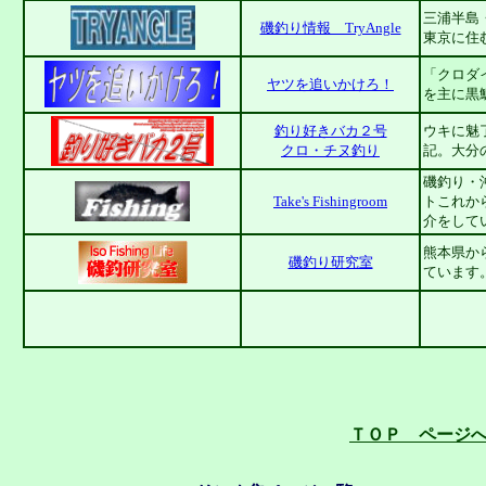
三浦半島
磯釣り情報 TryAngle
東京に住
「クロダイ
ヤツを追いかけろ！
を主に黒
釣り好きバカ２号
ウキに魅
クロ・チヌ釣り
記。大分
磯釣り・
Take's Fishingroom
トこれか
介をして
熊本県か
磯釣り研究室
ています
ＴＯＰ ページ