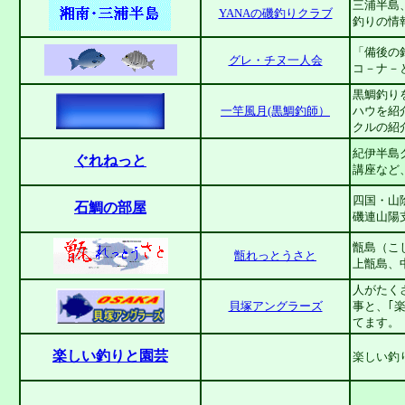
三浦半島
YANAの磯釣りクラブ
釣りの情
「備後の
グレ・チヌ一人会
コ－ナ－
黒鯛釣り
一竿風月(黒鯛釣師）
ハウを紹
クルの紹
紀伊半島
ぐれねっと
講座など
四国・山
石鯛の部屋
磯連山陽
甑島（こ
甑れっとうさと
上甑島、
人がたく
貝塚アングラーズ
事と、｢
てます。
楽しい釣りと園芸
楽しい釣