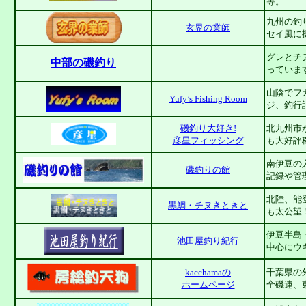
等。
九州の釣
玄界の業師
セイ風に
グレとチ
中部の磯釣り
っていま
山陰でフ
Yufy’s Fishing Room
ジ、釣行
磯釣り大好き!
北九州市
彦星フィッシング
も大好評
南伊豆の
磯釣りの館
記録や管
北陸、能
黒鯛・チヌきときと
も太公望
伊豆半島
池田屋釣り紀行
中心にウ
kacchamaの
千葉県の
ホームページ
全磯連、