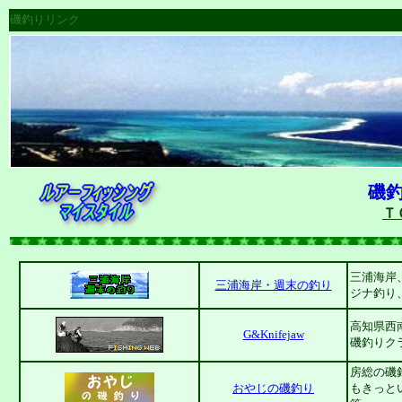
磯釣りリンク
磯
Ｔ
三浦海岸
三浦海岸・週末の釣り
ジナ釣り
高知県西
G&Knifejaw
磯釣りク
房総の磯
おやじの磯釣り
もきっと