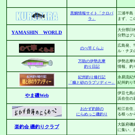
黒鯛情報サイト「クロパ
三浦半島
ラ」
まず、こ
大分県臼
YAMASHIN WORLD
分野はグ
広島発、
のべ竿くらぶ
ル・チヌ
万助の伊勢志摩
伊勢志摩
釣り日記
情報、釣
紀州釣り修行記
永易流紀
「糠と砂のラプソディー」
紀州釣り
伊豆七島
やま磯Web
浜在住の
おかず釣師の
松江在住
にらめっこ磯釣り
る根っか
大阪府磯
楽釣会 磯釣りクラブ
に集い、