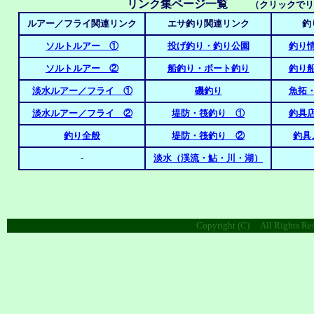
リンク集ページ一覧
（クリックでリ
ルアー／フライ関連リンク
エサ釣り関連リンク
釣
ソルトルアー ①
投げ釣り・釣り公園
釣り
ソルトルアー ②
船釣り・ボート釣り
釣り
淡水ルアー／フライ ①
磯釣り
魚拓
淡水ルアー／フライ ②
堤防・筏釣り ①
釣具
釣り全般
堤防・筏釣り ②
釣具
-
淡水（渓流・鮎・川・湖）
Copyright (C) All Rights Re