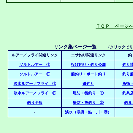
ＴＯＰ ページ
リンク集ページ一覧
（クリックでリ
ルアー／フライ関連リンク
エサ釣り関連リンク
釣
ソルトルアー ①
投げ釣り・釣り公園
釣り
ソルトルアー ②
船釣り・ボート釣り
釣り
淡水ルアー／フライ ①
磯釣り
魚拓
淡水ルアー／フライ ②
堤防・筏釣り ①
釣具
釣り全般
堤防・筏釣り ②
釣具
-
淡水（渓流・鮎・川・湖）