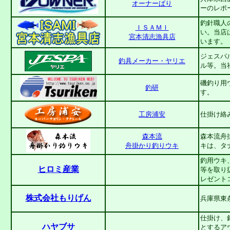
オーナーばり
ーのレポ
釣針職人
ＩＳＡＭＩ
い。当店
宮本清志漁具店
います。
ジェスパ
釣具メーカー・ヤリエ
ル等。当
磯釣り用
釣研
す。
工房浦安
仕掛け絡
森本流
森本流舟
舟掛かり釣りウキ
キは、タ
釣用ウキ
ヒロミ産業
等を取り
レゼント
株式会社もりげん
兵庫県東
仕掛け、
ハヤブサ
とするア