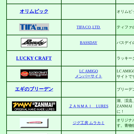
オリムピック
オリムピ
TIFA CO.,LTD.
ティファ
BASSDAY
バスデイ
LUCKY CRAFT
ラッキー
LC AMIGO
LC AM
メンバーサイト
サイトで
エギのブリーデン
ブリーデ
湖、渓流
ＺＡＮＭＡＩ LURES
ZANMA
に！
オリジナ
ジグ工房 ムラカミ
す。青物狙