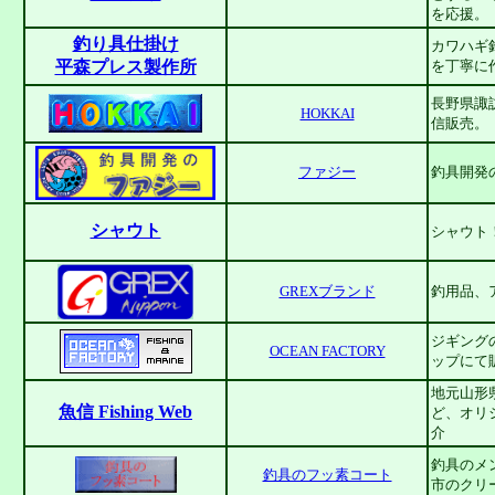
を応援。
釣り具仕掛け
カワハギ
平森プレス製作所
を丁寧に
長野県諏
HOKKAI
信販売。
ファジー
釣具開発
シャウト
シャウト
GREXブランド
釣用品、
ジギング
OCEAN FACTORY
ップにて
地元山形
魚信 Fishing Web
ど、オリ
介
釣具のメ
釣具のフッ素コート
市のクリ