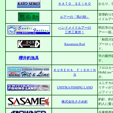
ＫＡＴＯ ＳＥＩＫＯ
おもり、
管理釣り
ルアーの「馬の助」
イドルア
ハンドメイドルアーの
明石市の
三恵工業所！
アー一筋
「秋田川連
Kawatsura Rod
ブーロッ
ド。
竿の製作
櫻井釣漁具
す。
フロロカ
ＫＵＲＥＨＡ ＦＩＳＨＩＮ
Hit&L
Ｇ
介。
ユニチカ
UNITIKA FISHING LAND
リティが
ぶフィッ
釣針、釣
株式会社ささめ針
釣人に愛
兵庫県西