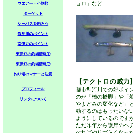
ョロ」など
ウエアー・小物類
ターゲット
シーバスを釣ろう
鶴見川のポイント
南伊豆のポイント
東伊豆の釣場情報①
東伊豆の釣場情報②
釣り場のマナーと注意
【テクトロの威力
プロフィール
都市型河川での好ポイ
のが「橋の橋脚」や「
リンクについて
やよどみの変化など」
動するのはもったいな
ようにしているのです
ただ昨年から護岸のヘ
べればやりづらくなっ