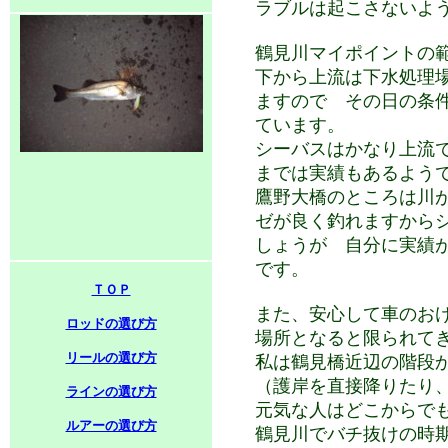
ラブルは起こさないよ
鶴見川マイポイントの
下から上流は下水処理
ますので その日の条
ています。
シーバスはかなり上流
までは実績もあるよう
鷹野大橋のところは川
ゼが良く釣れますから
しょうが 自分に実績
です。
ＴＯＰ
また、安心して車のお
ロッドの選び方
場所となると限られて
リールの選び方
私は鶴見橋近辺の階段
（護岸を直接降りたり
ラインの選び方
元気な人はどこからで
ルアーの選び方
鶴見川でバチ抜けの時