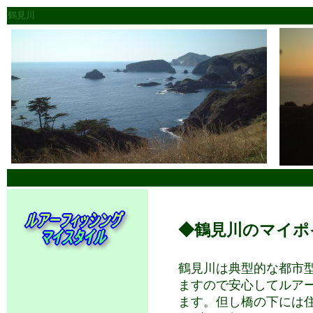
鶴見川
◆鶴見川のマイポ
鶴見川
は典型的な都市
ますので安心してルア
ます。但し橋の下には