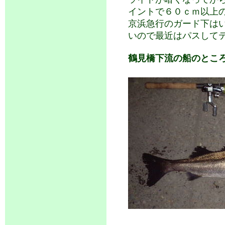
イントで６０ｃｍ以上
京浜急行のガード下は
いので最近はパスして
鶴見橋下流の船のとこ