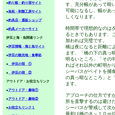
●
釣り船・釣り宿サイト
す、充分幅があって暗
可能になるし、幅があ
●
魚拓・剥製工房サイト
しくなります。
●
釣具店・通販ショップ
時間帯で理想的なのは
●
釣具メーカーサイト
るときでもあります、
伊豆と海・魚関連リンク
加われば完璧です。
橋は夜になると距離に
●
伊豆情報・海と魚サイト
ます、「橋の下の真っ
●
伊豆の観光地・食事処
明るいところ」「その
●
伊豆の宿 ①
ればそれ以外の町明か
シーバスがベイトを捕
●
伊豆の宿 ②
の真っ暗なところ」と
アウトドア・お役立ちリンク
ます。
●
アウトドア・趣味①
アプローチの仕方です
●
アウトドア・趣味②
所を直撃するのは避け
シーバスが警戒して次
●
お役立ちリンク１
最初は橋の８～１０ｍ