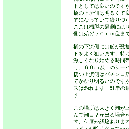
トとしては良いのです
橋の下流側は明るくて
的になっていて絞りづ
ここは橋脚の裏側には
側は殆ど５０ｃｍ位ま
橋の下流側には船が数
トをよく狙います、特
激しくなり始める時間
り、６０㎝以上のシー
橋の上流側はパチンコ
てかなり明るいのです
スは釣れます、対岸の
す。
この場所は大きく潮が
んで潮目？が出る場合
す、何度か経験ありま
ライトが暗くなってか