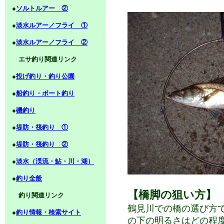
●
ソルトルアー ②
●
淡水ルアー／フライ ①
●
淡水ルアー／フライ ②
エサ釣り関連リンク
●
投げ釣り・釣り公園
●
船釣り・ボート釣り
●
磯釣り
●
堤防・筏釣り ①
●
堤防・筏釣り ②
●
淡水（渓流・鮎・川・湖）
●
釣り全般
【橋脚の狙い方】
釣り関連リンク
鶴見川での橋の選び方
●
釣り情報・検索サイト
の下の明るさはどの程