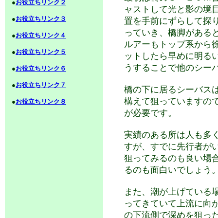
●
お役立ちリンク２
ャストして光と影の境
●
お役立ちリンク３
置を手前にずらして探
っていき、橋脚がある
●
お役立ちリンク４
ルアーもトップ系から
●
お役立ちリンク５
ットしたら早めに明る
うすることで他のシー
●
お役立ちリンク６
●
お役立ちリンク７
橋の下に居るシーバス
構えて狙っていますの
●
お役立ちリンク８
が必要です。
実績のある所は人も多
すが、すでに先行者が
狙ってみるのも良い場
るのも面白いでしょう
また、潮が上げている
ってきていて上流に向
の下流側で深めを狙っ