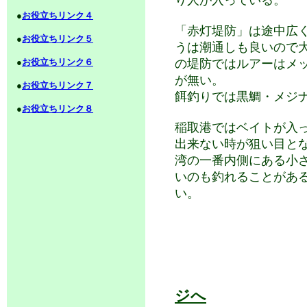
り人が入っている。
●
お役立ちリンク４
「赤灯堤防」は途中広
●
お役立ちリンク５
うは潮通しも良いので
●
お役立ちリンク６
の堤防ではルアーはメ
が無い。
●
お役立ちリンク７
餌釣りでは黒鯛・メジ
●
お役立ちリンク８
稲取港ではベイトが入
出来ない時が狙い目と
湾の一番内側にある小
いのも釣れることがあ
い。
ジへ