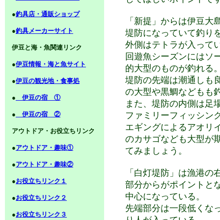
●
釣具店・通販ショップ
「新提」からは伊豆大
●
釣具メーカーサイト
堤防になっていて釣り
外側はテトラが入って
伊豆と海・魚関連リンク
回遊魚シーズンにはソ
●
伊豆情報・海と魚サイト
的大型のものが釣れる
堤防の先端は潮通しも
●
伊豆の観光地・食事処
の大型や黒鯛などもも
●
伊豆の宿 ①
また、堤防の内側は足
●
伊豆の宿 ②
ファミリーフィッシン
エギングによるアオリ
アウトドア・お役立ちリンク
のカサゴなども大型が
●
アウトドア・趣味①
てみましょう。
●
アウトドア・趣味②
「白灯堤防」は漁港の
●
お役立ちリンク１
部分からがポイントと
中心になっている。
●
お役立ちリンク２
先端部分は一段低くな
●
お役立ちリンク３