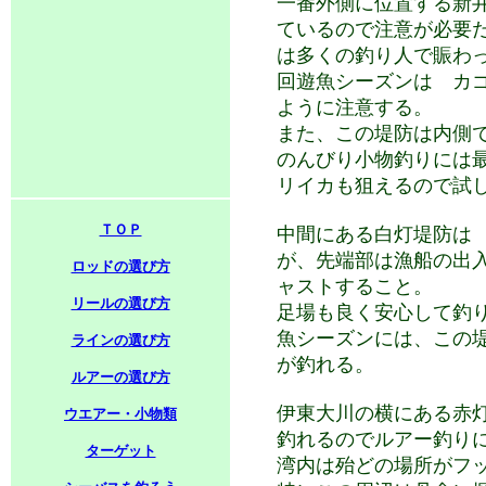
一番外側に位置する新
ているので注意が必要
は多くの釣り人で賑わ
回遊魚シーズンは カ
ように注意する。
また、この堤防は内側
のんびり小物釣りには
リイカも狙えるので試
ＴＯＰ
中間にある白灯堤防は
が、先端部は漁船の出
ロッドの選び方
ャストすること。
リールの選び方
足場も良く安心して釣
魚シーズンには、この
ラインの選び方
が釣れる。
ルアーの選び方
伊東大川の横にある赤
ウエアー・小物類
釣れるのでルアー釣り
ターゲット
湾内は殆どの場所がフ