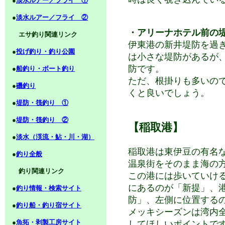
●
淡水ルアー／フライ ①
●
淡水ルアー／フライ ②
・アリーナホテル前の
エサ釣り関連リンク
伊東港の新井堤防を過
●
投げ釣り・釣り公園
は小さな堤防があるが
防です。
●
船釣り・ボート釣り
ただ、根掛りも多いの
●
磯釣り
くと良いでしょう。
●
堤防・筏釣り ①
●
堤防・筏釣り ②
【稲取港】
●
淡水（渓流・鮎・川・湖）
稲取港は東伊豆の有名
●
釣り全般
温泉街をそのまま海の
釣り関連リンク
この港には歩いていけ
にあるのが「新提」、
●
釣り情報・検索サイト
防」、左側に位置する
●
釣り船・釣り宿サイト
メッキシーズンは湾内
●
魚拓・剥製工房サイト
してほしいポイントで