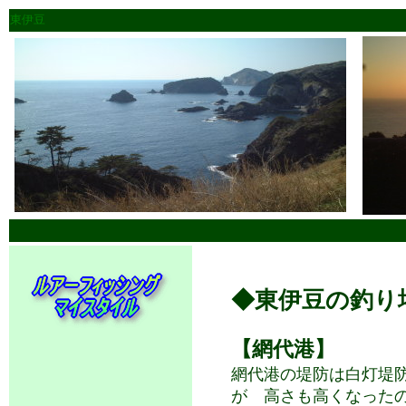
東伊豆
◆東伊豆の釣り
【網代港】
網代港の堤防は白灯堤
が 高さも高くなった