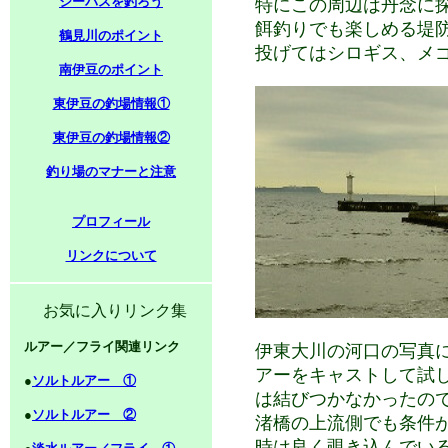
シーバスを釣ろう
特にこの周辺は丹念に
餌釣りでも楽しめる堤
鶴見川のポイント
投げてはシロギス、メ
南伊豆のポイント
東伊豆の釣場情報①
東伊豆の釣場情報②
釣り場のマナーと注意
プロフィール
リンクについて
お気に入りリンク集
ルアー／フライ関連リンク
伊東大川の河口の写真
アーをキャストして試
●
ソルトルアー ①
は結びつかなかったの
●
ソルトルアー ②
渚橋の上流側でも条件
時は良く覗き込んでい